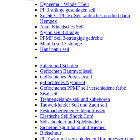
Dyneema " Winde " Seil
PP 3 stränge geschlagen seil
Spleitex - PP tex-Seil, änhliches produkt dann
Hempex
Astra Kinetisches Seil
Nylon seil 3 stränge
PPMF Seil 3-strängige gedrehte
Manilla seil 3 stränge
Hanf natur seil
Fallen und Schoten
Geflochten Baumwolleseil
Geflochtenes Polyesterseil
geflochtenes Nylonseil
Geflochtenes PPMF seil verschiedene farbe
Sisal seil
Treppengelände seil und zubehören
Tauwerkfender Seil und Zaun seil
Festmacherleinen Schlepptrossen
Elastische Seil Shock Cord
Seilschneider und Spleißnadeln
Sicherheitsgurt band und Riemen
Bleischnur
PP-Zwirn mit verschiedenen Durchmessern und