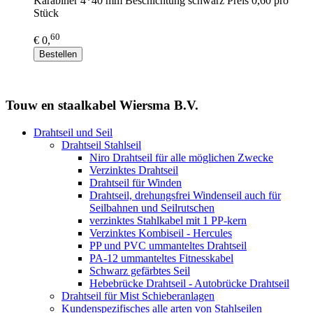
Karabiner 4*40 mm Beschichtung schwarz Preis 0,60 pro
Stück
60
€ 0,
Bestellen
Touw en staalkabel Wiersma B.V.
Drahtseil und Seil
Drahtseil Stahlseil
Niro Drahtseil für alle möglichen Zwecke
Verzinktes Drahtseil
Drahtseil für Winden
Drahtseil, drehungsfrei Windenseil auch für
Seilbahnen und Seilrutschen
verzinktes Stahlkabel mit 1 PP-kern
Verzinktes Kombiseil - Hercules
PP und PVC ummanteltes Drahtseil
PA-12 ummanteltes Fitnesskabel
Schwarz gefärbtes Seil
Hebebrücke Drahtseil - Autobrücke Drahtseil
Drahtseil für Mist Schieberanlagen
Kundenspezifisches alle arten von Stahlseilen