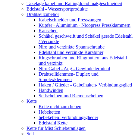
Takelage kabel und Railingdraad maßgeschneidert
Edelstahl - Wassersportprodukte
Drahtseilzubehör
Kabelschneider und Presszangen
Kupfer - Aluminium - Nicopress Pressklammern
Kauschen
Schäkel geschweift und Schäkel gerade Edelstahl
/ Verzinkte
Niro und verzinkte Spannschraube
Edelstahl und verzinkte Karabiner
Ringschrauben und Ringmuttern aus Edelstahl
und verzinkt
Niro Gabel - Aug - Gewinde terminal
Drahtseilklemmen- Duplex und
Simplexklemmen
Haken / Glieder - Gabelhaken- Verbindungsglied
Handwinden
Seilscheiben und Riemenscheiben
Kette
Kette nicht zum heben
Hebeketten
hebeketten- verbindungsglieder
Edelstahl Kette
Kette für Mist Schieberanlagen
Seil