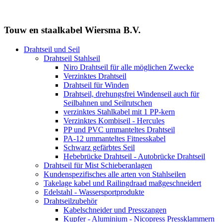
Touw en staalkabel Wiersma B.V.
Drahtseil und Seil
Drahtseil Stahlseil
Niro Drahtseil für alle möglichen Zwecke
Verzinktes Drahtseil
Drahtseil für Winden
Drahtseil, drehungsfrei Windenseil auch für
Seilbahnen und Seilrutschen
verzinktes Stahlkabel mit 1 PP-kern
Verzinktes Kombiseil - Hercules
PP und PVC ummanteltes Drahtseil
PA-12 ummanteltes Fitnesskabel
Schwarz gefärbtes Seil
Hebebrücke Drahtseil - Autobrücke Drahtseil
Drahtseil für Mist Schieberanlagen
Kundenspezifisches alle arten von Stahlseilen
Takelage kabel und Railingdraad maßgeschneidert
Edelstahl - Wassersportprodukte
Drahtseilzubehör
Kabelschneider und Presszangen
Kupfer - Aluminium - Nicopress Pressklammern