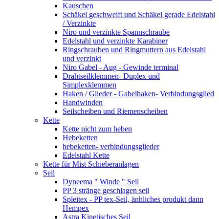
Kauschen
Schäkel geschweift und Schäkel gerade Edelstahl
/ Verzinkte
Niro und verzinkte Spannschraube
Edelstahl und verzinkte Karabiner
Ringschrauben und Ringmuttern aus Edelstahl
und verzinkt
Niro Gabel - Aug - Gewinde terminal
Drahtseilklemmen- Duplex und
Simplexklemmen
Haken / Glieder - Gabelhaken- Verbindungsglied
Handwinden
Seilscheiben und Riemenscheiben
Kette
Kette nicht zum heben
Hebeketten
hebeketten- verbindungsglieder
Edelstahl Kette
Kette für Mist Schieberanlagen
Seil
Dyneema " Winde " Seil
PP 3 stränge geschlagen seil
Spleitex - PP tex-Seil, änhliches produkt dann
Hempex
Astra Kinetisches Seil