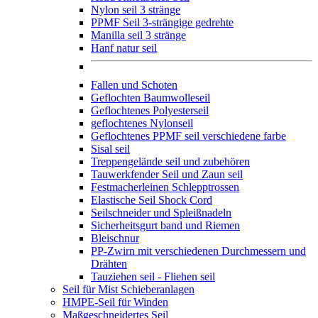
Nylon seil 3 stränge
PPMF Seil 3-strängige gedrehte
Manilla seil 3 stränge
Hanf natur seil
Fallen und Schoten
Geflochten Baumwolleseil
Geflochtenes Polyesterseil
geflochtenes Nylonseil
Geflochtenes PPMF seil verschiedene farbe
Sisal seil
Treppengelände seil und zubehören
Tauwerkfender Seil und Zaun seil
Festmacherleinen Schlepptrossen
Elastische Seil Shock Cord
Seilschneider und Spleißnadeln
Sicherheitsgurt band und Riemen
Bleischnur
PP-Zwirn mit verschiedenen Durchmessern und
Drähten
Tauziehen seil - Fliehen seil
Seil für Mist Schieberanlagen
HMPE-Seil für Winden
Maßgeschneidertes Seil