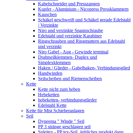
Kabelschneider und Presszangen
Kupfer - Aluminium - Nicopress Pressklammern
Kauschen
Schäkel geschweift und Schäkel gerade Edelstahl
/ Verzinkte
Niro und verzinkte Spannschraube
Edelstahl und verzinkte Karabiner
Ringschrauben und Ringmuttern aus Edelstahl
und verzinkt
Niro Gabel - Aug - Gewinde terminal
Drahtseilklemmen- Duplex und
Simplexklemmen
Haken / Glieder - Gabelhaken- Verbindungsglied
Handwinden
Seilscheiben und Riemenscheiben
Kette
Kette nicht zum heben
Hebeketten
hebeketten- verbindungsglieder
Edelstahl Kette
Kette für Mist Schieberanlagen
Seil
Dyneema " Winde " Seil
PP 3 stränge geschlagen seil
Spleitex - PP tex-Seil, änhliches produkt dann