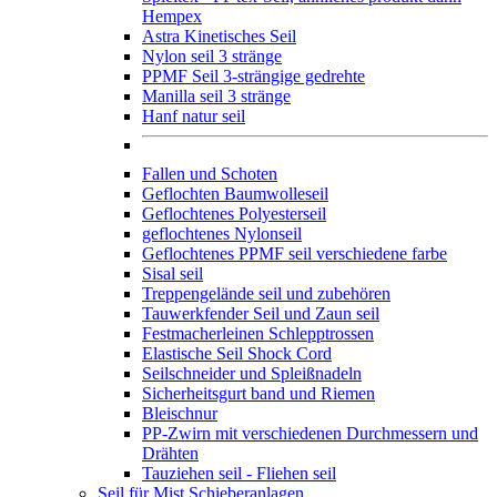
Hempex
Astra Kinetisches Seil
Nylon seil 3 stränge
PPMF Seil 3-strängige gedrehte
Manilla seil 3 stränge
Hanf natur seil
Fallen und Schoten
Geflochten Baumwolleseil
Geflochtenes Polyesterseil
geflochtenes Nylonseil
Geflochtenes PPMF seil verschiedene farbe
Sisal seil
Treppengelände seil und zubehören
Tauwerkfender Seil und Zaun seil
Festmacherleinen Schlepptrossen
Elastische Seil Shock Cord
Seilschneider und Spleißnadeln
Sicherheitsgurt band und Riemen
Bleischnur
PP-Zwirn mit verschiedenen Durchmessern und
Drähten
Tauziehen seil - Fliehen seil
Seil für Mist Schieberanlagen